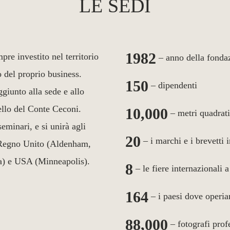
LE SEDI
1982
pre investito nel territorio
– anno della fonda
o del proprio business.
150
– dipendenti
ggiunto alla sede e allo
ello del Conte Ceconi.
10,000
– metri quadrati
eminari, e si unirà agli
20
– i marchi e i brevetti 
), Regno Unito (Aldenham,
na) e USA (Minneapolis).
8
– le fiere internazionali 
164
– i paesi dove operi
88,000
– fotografi profe