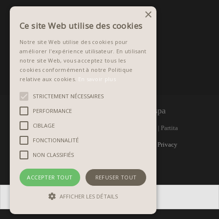
×
Ce site Web utilise des cookies
Notre site Web utilise des cookies pour
améliorer l'expérience utilisateur. En utilisant
notre site Web, vous acceptez tous les
cookies conformément à notre Politique
relative aux cookies.
En savoir plus
STRICTEMENT NÉCESSAIRES
©
1981 - 2026 Graphistudio spa
PERFORMANCE
CIBLAGE
Via Monte Raut, 1 | 33090 ARBA (PN) Italy | Partita
FONCTIONNALITÉ
IVA IT 00298370933 | R.E.A. PN n. 32987 |
Privacy
NON CLASSIFIÉS
policy
|
Copyrights
ACCEPTER TOUT
REFUSER TOUT
AFFICHER LES DÉTAILS