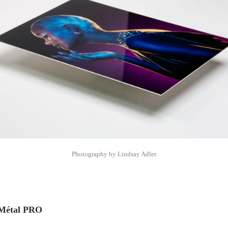
Photography by Lindsay Adler
Métal PRO