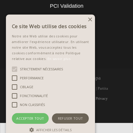
PCI Validation
×
Ce site Web utilise des cookies
Notre site Web utilise des cookies pour
améliorer l'expérience utilisateur. En utilisant
notre site Web, vous acceptez tous les
cookies conformément à notre Politique
relative aux cookies.
En savoir plus
STRICTEMENT NÉCESSAIRES
©
1981 - 2026 Graphistudio spa
PERFORMANCE
CIBLAGE
Via Monte Raut, 1 | 33090 ARBA (PN) Italy | Partita
FONCTIONNALITÉ
IVA IT 00298370933 | R.E.A. PN n. 32987 |
Privacy
NON CLASSIFIÉS
policy
|
Copyrights
ACCEPTER TOUT
REFUSER TOUT
AFFICHER LES DÉTAILS