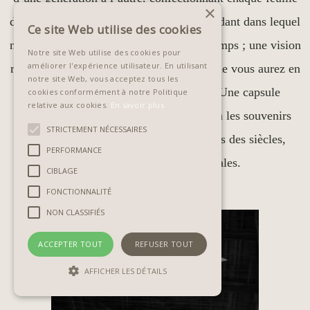
×
de papier à la main ! Dans le monde trépidant dans lequel
Ce site Web utilise des cookies
nous vivons, cela peut sembler hors du temps ; une vision
Notre site Web utilise des cookies pour
améliorer l'expérience utilisateur. En utilisant
rêveuse. C’est exactement le sentiment que vous aurez en
notre site Web, vous acceptez tous les
tenant un Storybook dans vos mains. Une capsule
cookies conformément à notre Politique
relative aux cookies.
En savoir plus
temporelle qui non seulement préservera les souvenirs
STRICTEMENT NÉCESSAIRES
pour toujours, mais vous ramènera dans des siècles,
PERFORMANCE
ravivant des émotions ancestrales.
CIBLAGE
FONCTIONNALITÉ
NON CLASSIFIÉS
ACCEPTER TOUT
REFUSER TOUT
AFFICHER LES DÉTAILS