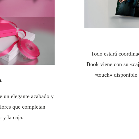
Todo estará coordin
Book viene con su «ca
A
«touch» disponible e
ene un elegante acabado y
olores que completan
 y la caja.