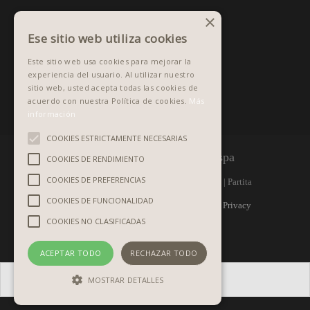
×
PCI Validation
Ese sitio web utiliza cookies
Este sitio web usa cookies para mejorar la
experiencia del usuario. Al utilizar nuestro
sitio web, usted acepta todas las cookies de
acuerdo con nuestra Política de cookies.
Más
información
COOKIES ESTRICTAMENTE NECESARIAS
COOKIES DE RENDIMIENTO
COOKIES DE PREFERENCIAS
©
1981 - 2026 Graphistudio spa
COOKIES DE FUNCIONALIDAD
COOKIES NO CLASIFICADAS
Via Monte Raut, 1 | 33090 ARBA (PN) Italy | Partita
IVA IT 00298370933 | R.E.A. PN n. 32987 |
Privacy
ACEPTAR TODO
RECHAZAR TODO
policy
|
Copyrights
MOSTRAR DETALLES