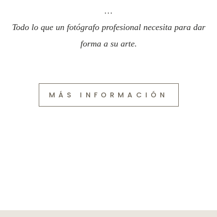
vanguardia, los materiales de moda y los acabados
clásicos e intemporales.
…
Todo lo que un fotógrafo profesional necesita para dar
forma a su arte.
MÁS INFORMACIÓN